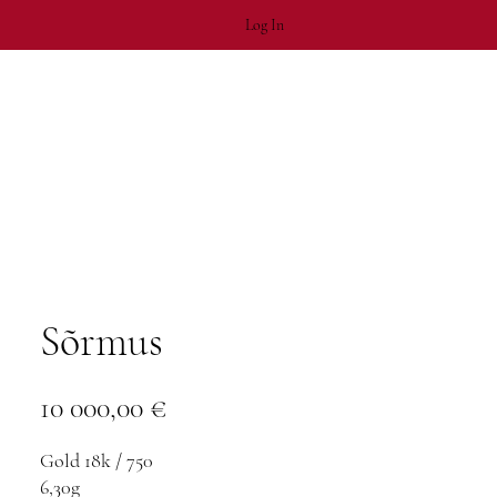
Log In
Sõrmus
Price
10 000,00 €
Gold 18k / 750
6,30g