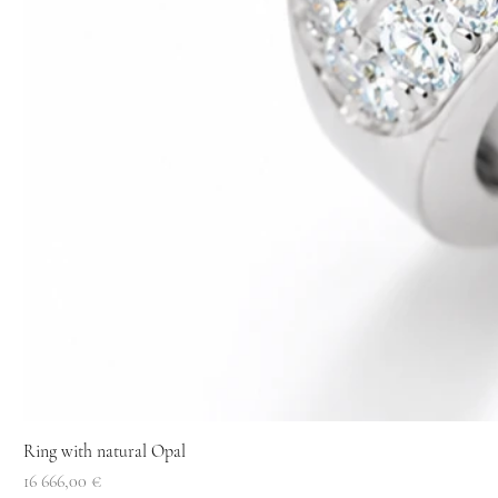
Ring with natural Opal
Price
16 666,00 €