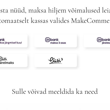
sta nüüd, maksa hiljem võimalused lei
tomaatselt kassas valides MakeComme
Sulle võivad meeldida ka need