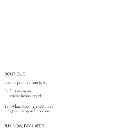
BOUTIQUE
Estonia pst 5, Tallinn Eesti
E - L: 11.00-19.00
P: Avatud kokkuleppel
Tel, WhatsApp: +372 58870828
info@katerinajewellery.com
BUY NOW, PAY LATER