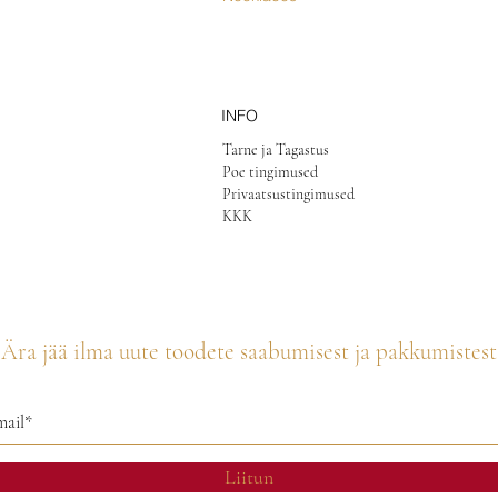
INFO
Tarne ja Tagastus
Poe tingimused
Privaatsustingimused
KKK
Ära jää ilma uute toodete saabumisest ja pakkumistest
Liitun