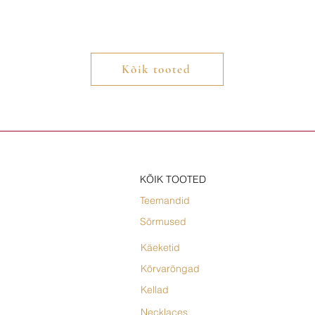
Kõik tooted
KÕIK TOOTED
Teemandid
Sõrmused
Käeketid
Kõrvarõngad
Kellad
Necklaces