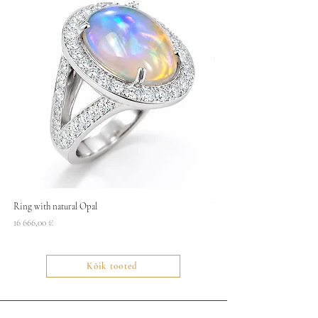
Ring with natural Opal
Necklace
Price
Price
16 666,00 €
1400,00 €
Kõik tooted