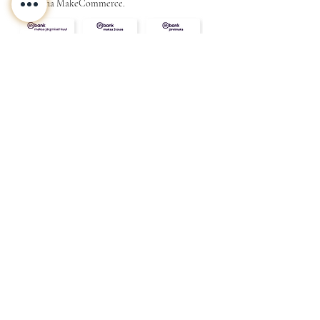
maksena MakeCommerce.
KONTAKT
MEIST
INFO
Tarne ja Tagastus
Poe tingimused
Privaatsustingimused
KKK
Kink
Sinu
kallimale