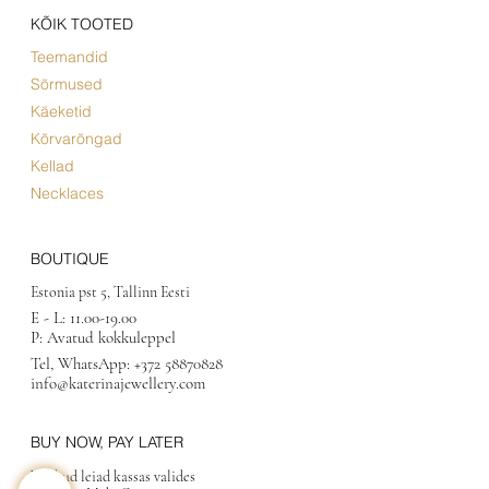
KÕIK TOOTED
Teemandid
Sõrmused
Käeketid
Kõrvarõngad
Kellad
Necklaces
BOUTIQUE
Estonia pst 5, Tallinn Eesti
E - L:
11.00-19.00
P: Avatud kokkuleppel
Tel, WhatsApp:
+372 58870828
info@katerinajewellery.com
BUY NOW, PAY LATER
Valikud leiad kassas valides