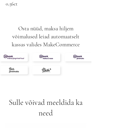
0,56ct
G-VS
4,40g
Osta nüüd, maksa hiljem
võimalused leiad automaatselt
kassas valides MakeCommerce
Sulle võivad meeldida ka
need