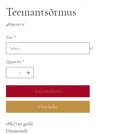
Teemantsõrmus
Price
4899,00 €
Size
*
Quantity
*
Lisa ostukorvi
Osta kohe
18k/750 gold
Diamonds