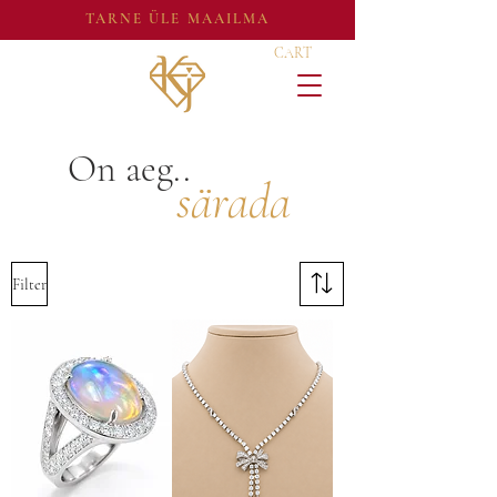
TARNE ÜLE MAAILMA
CART
On aeg..
särada
Filter