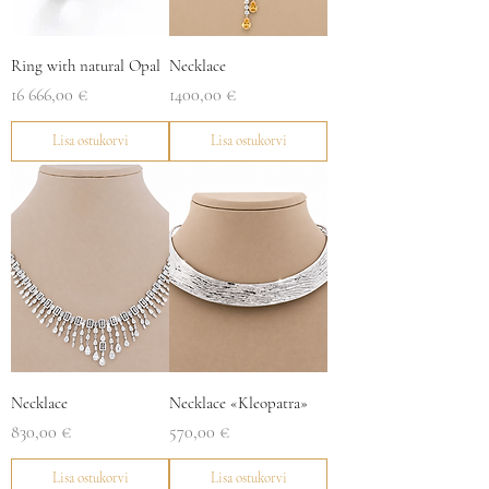
Ring with natural Opal
Necklace
Price
Price
16 666,00 €
1400,00 €
Lisa ostukorvi
Lisa ostukorvi
Necklace
Necklace «Kleopatra»
Price
Price
830,00 €
570,00 €
Lisa ostukorvi
Lisa ostukorvi