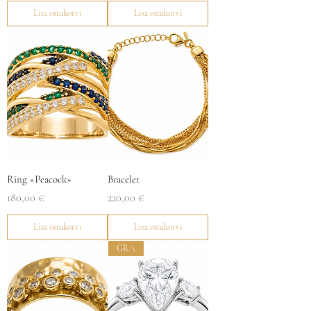
Lisa ostukorvi
Lisa ostukorvi
Ring «Peacock»
Bracelet
Price
Price
180,00 €
220,00 €
Lisa ostukorvi
Lisa ostukorvi
GRA