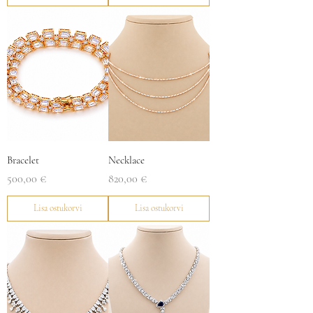
Bracelet
Necklace
Price
Price
500,00 €
820,00 €
Lisa ostukorvi
Lisa ostukorvi