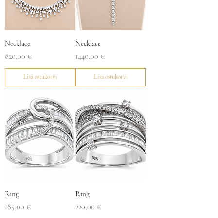
Necklace
Necklace
Price
Price
820,00 €
1440,00 €
Lisa ostukorvi
Lisa ostukorvi
Ring
Ring
Price
Price
185,00 €
220,00 €