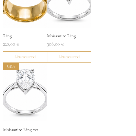
Ring
Moissanite Ring
Price
Price
220,00 €
308,00 €
Lisa ostukorvi
Lisa ostukorvi
GRA
Moissanite Ring 2ct