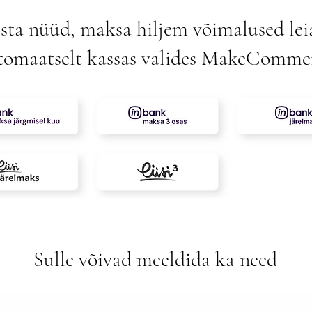
sta nüüd, maksa hiljem võimalused lei
tomaatselt kassas valides MakeComme
Sulle võivad meeldida ka need