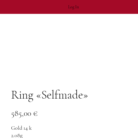
Log In
Ring «Selfmade»
Price
585,00 €
Gold 14 k
2.08g