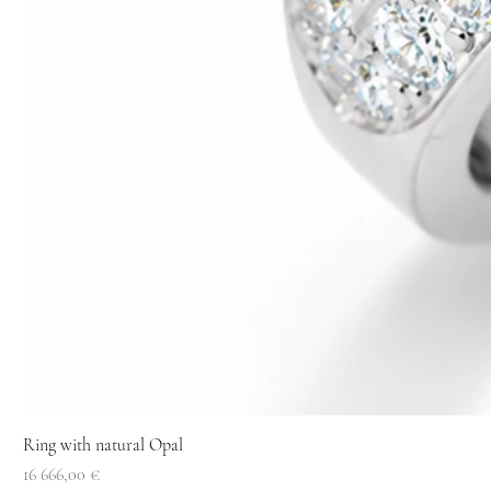
Ring with natural Opal
Price
16 666,00 €