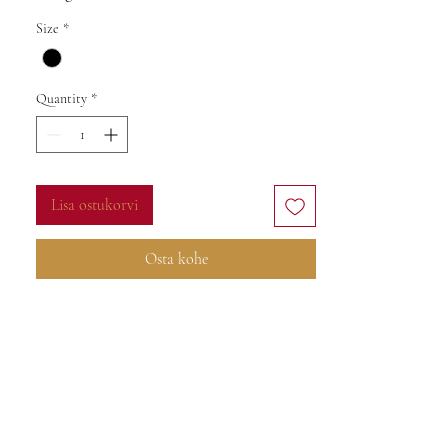
Size
*
Quantity
*
Lisa ostukorvi
Osta kohe