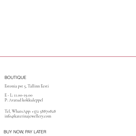
BOUTIQUE
Estonia pst 5, Tallinn Eesti
E - L: 11.00-19.00
P: Avatud kokkuleppel
Tel, WhatsApp: +372 58870828
info@katerinajewellery.com
BUY NOW, PAY LATER