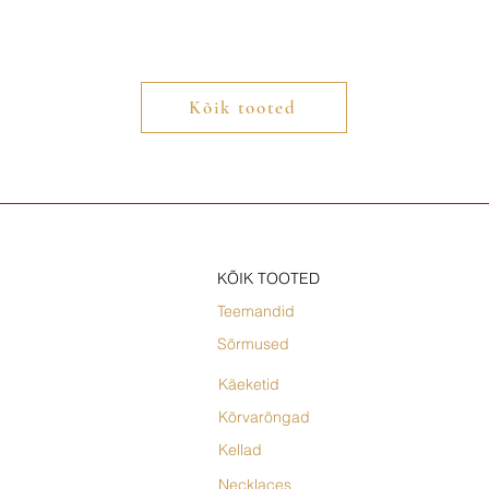
Kõik tooted
KÕIK TOOTED
Teemandid
Sõrmused
Käeketid
Kõrvarõngad
Kellad
Necklaces