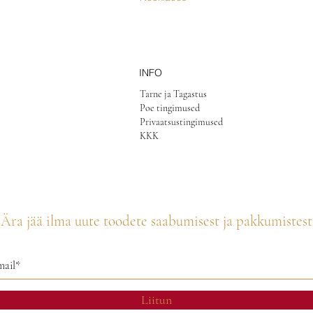
INFO
Tarne ja Tagastus
Poe tingimused
Privaatsustingimused
KKK
Ära jää ilma uute toodete saabumisest ja pakkumistest
Liitun