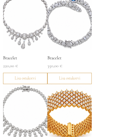
Bracelet
Bracelet
Price
Price
220,00 €
350,00 €
Lisa ostukorvi
Lisa ostukorvi