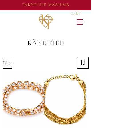
TARNE ÜLE MAAILMA
CART
KÄE EHTED
Filter