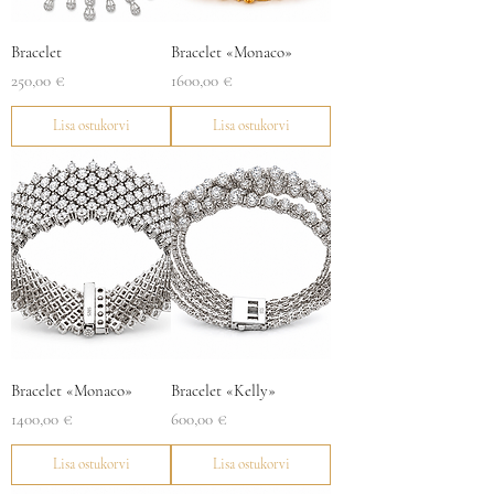
Bracelet
Bracelet «Monaco»
Price
Price
250,00 €
1600,00 €
Lisa ostukorvi
Lisa ostukorvi
Bracelet «Monaco»
Bracelet «Kelly»
Price
Price
1400,00 €
600,00 €
Lisa ostukorvi
Lisa ostukorvi