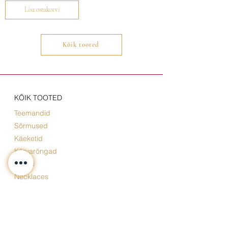
Lisa ostukorvi
Kõik tooted
KÕIK TOOTED
Teemandid
Sõrmused
Käeketid
Kõrvarõngad
Kellad
Necklaces
BOUTIQUE
Estonia pst 5, Tallinn Eesti