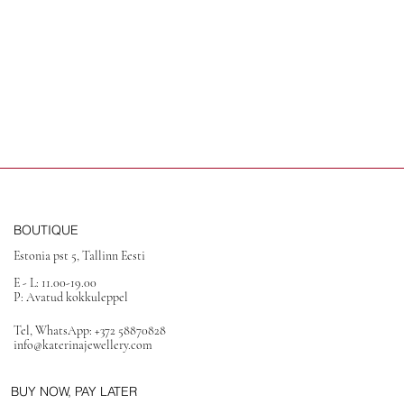
BOUTIQUE
Estonia pst 5, Tallinn Eesti
E - L: 11.00-19.00
P: Avatud kokkuleppel
Tel, WhatsApp: +372 58870828
info@katerinajewellery.com
BUY NOW, PAY LATER