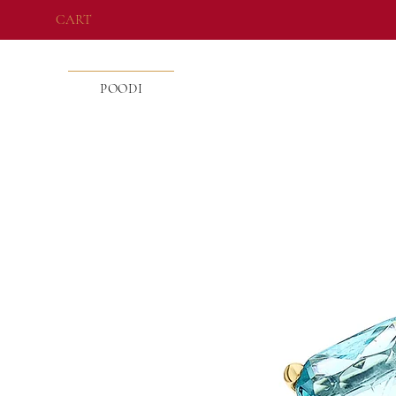
CART
POODI