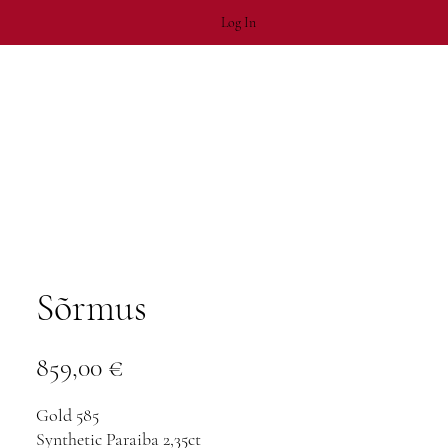
Log In
Sõrmus
Price
859,00 €
Gold 585
Synthetic Paraiba 2,35ct