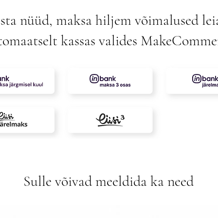
sta nüüd, maksa hiljem võimalused lei
tomaatselt kassas valides MakeComme
Sulle võivad meeldida ka need