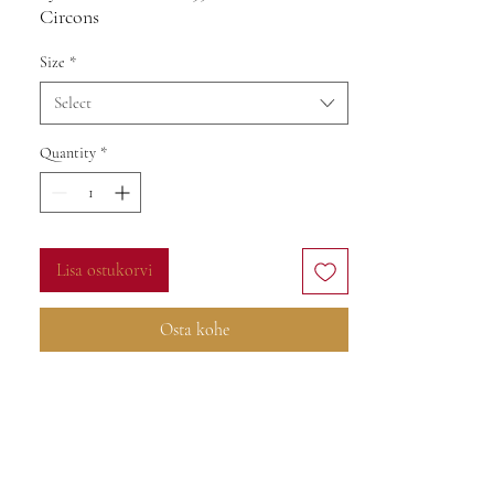
Circons
2,37g
Size
*
Select
Quantity
*
Lisa ostukorvi
Osta kohe