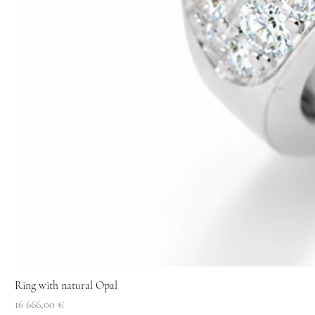
Ring with natural Opal
Price
16 666,00 €