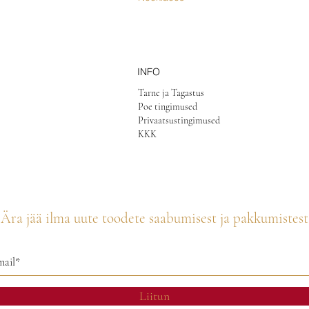
INFO
Tarne ja Tagastus
Poe tingimused
Privaatsustingimused
KKK
Ära jää ilma uute toodete saabumisest ja pakkumistest
Liitun