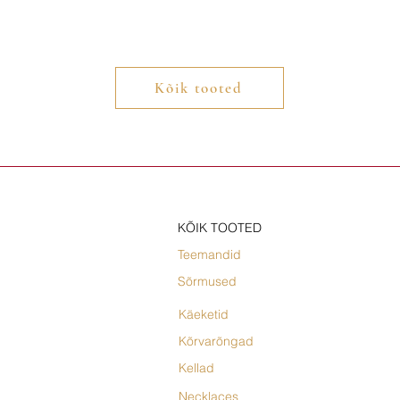
Kõik tooted
KÕIK TOOTED
Teemandid
Sõrmused
Käeketid
Kõrvarõngad
Kellad
Necklaces