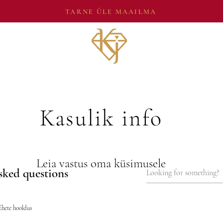
TARNE ÜLE MAAILMA
Kasulik info
Leia vastus oma küsimusele
sked questions
Ehete hooldus