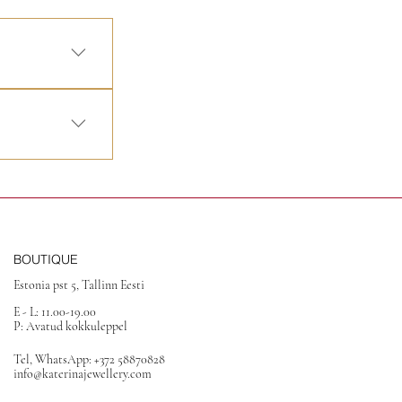
us, aseta
 külasta meie
isi Järelmaks.
BOUTIQUE
Estonia pst 5, Tallinn Eesti
E - L: 11.00-19.00
P: Avatud kokkuleppel
Tel, WhatsApp: +372 58870828
info@katerinajewellery.com