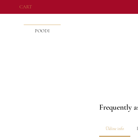
CART
POODI
Frequently a
Üldine info