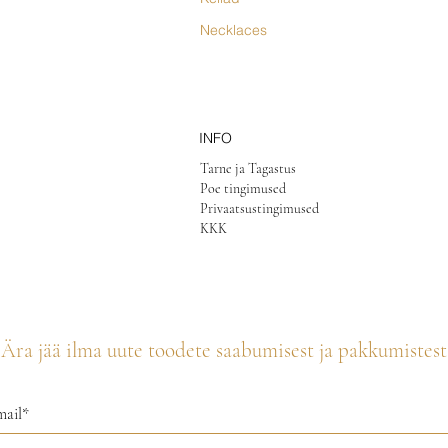
Necklaces
INFO
Tarne ja Tagastus
Poe tingimused
Privaatsustingimused
KKK
Ära jää ilma uute toodete saabumisest ja pakkumistest