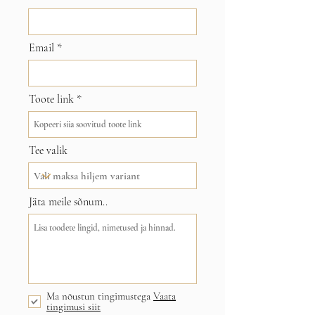
Email
Toote link
Tee valik
Jäta meile sõnum..
Ma nõustun tingimustega
Vaata
tingimusi siit