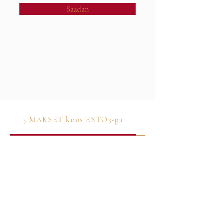
Saadan
3 MAKSET koos ESTO3-ga
ESTO JÄRELMA