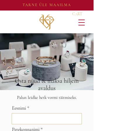
TARNE ÜLE MAAILMA
CART
Osta nüüd & maksa hiljem
avaldus
Palun leidke hetk vormi täitmiseks.
Eesnimi
Perekonnanimi