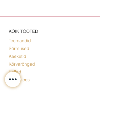
KÕIK TOOTED
Teemandid
Sõrmused
Käeketid
Kõrvarõngad
Kellad
Necklaces
BOUTIQUE
Estonia pst 5, Tallinn Eesti
E - L:
11.00-19.00
P: Avatud kokkuleppel
Tel, WhatsApp:
+372 58870828
info@katerinajewellery.com