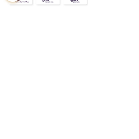
KONTAKT
MEIST
INFO
Tarne ja Tagastus
Poe tingimused
Privaatsustingimused
KKK
Kink
Sinu
kallimale