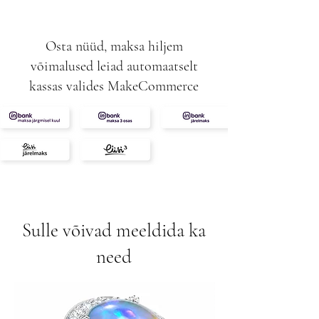
Osta nüüd, maksa hiljem
võimalused leiad automaatselt
kassas valides MakeCommerce
Sulle võivad meeldida ka
need