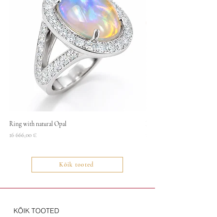
Ring with natural Opal
Necklace
Price
Price
16 666,00 €
1400,00 €
Kõik tooted
KÕIK TOOTED