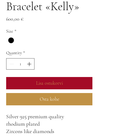
Bracelet «Kelly»
Price
600,00 €
Size
*
Quantity
*
Lisa ostukorvi
Osta kohe
Silver 925 premium quality
rhodium plated
Zircons like diamonds