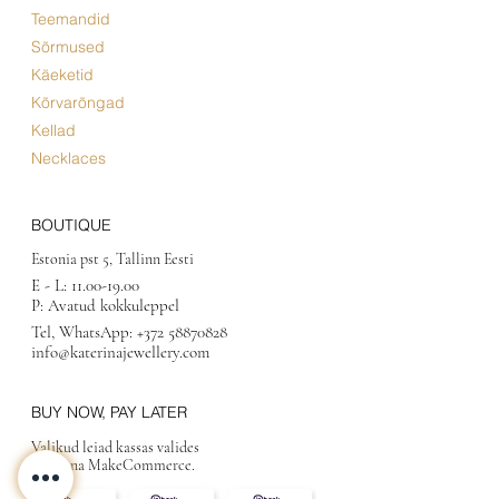
Teemandid
Sõrmused
Käeketid
Kõrvarõngad
Kellad
Necklaces
BOUTIQUE
Estonia pst 5, Tallinn Eesti
E - L:
11.00-19.00
P: Avatud kokkuleppel
Tel, WhatsApp:
+372 58870828
info@katerinajewellery.com
BUY NOW, PAY LATER
Valikud leiad kassas valides
maksena MakeCommerce.