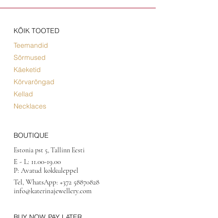
KÕIK TOOTED
Teemandid
Sõrmused
Käeketid
Kõrvarõngad
Kellad
Necklaces
BOUTIQUE
Estonia pst 5, Tallinn Eesti
E - L:
11.00-19.00
P: Avatud kokkuleppel
Tel, WhatsApp:
+372 58870828
info@katerinajewellery.com
BUY NOW, PAY LATER