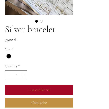
Silver bracelet
Price
39,00 €
Size
*
Quantity
*
Lisa ostukorvi
Osta kohe