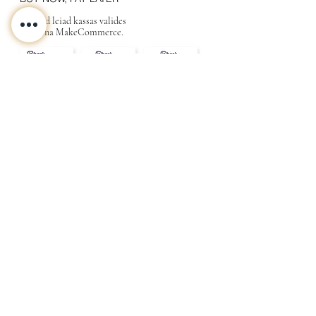
Valikud leiad kassas valides
maksena MakeCommerce.
KONTAKT
MEIST
INFO
Tarne ja Tagastus
Poe tingimused
Privaatsustingimused
KKK
Kink
Sinu
kallimale