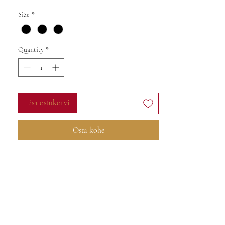
Size
*
Quantity
*
Lisa ostukorvi
Osta kohe