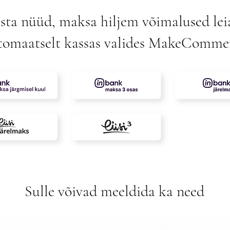
sta nüüd, maksa hiljem võimalused lei
tomaatselt kassas valides MakeComme
Sulle võivad meeldida ka need