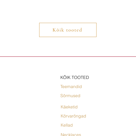
Kõik tooted
KÕIK TOOTED
Teemandid
Sõrmused
Käeketid
Kõrvarõngad
Kellad
Necklaces