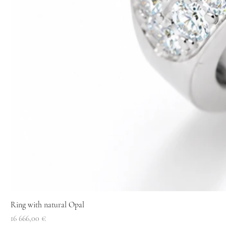
Ring with natural Opal
Price
16 666,00 €