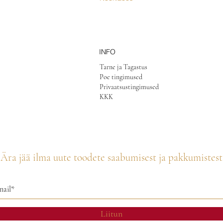
INFO
Tarne ja Tagastus
Poe tingimused
Privaatsustingimused
KKK
Ära jää ilma uute toodete saabumisest ja pakkumistest
Liitun