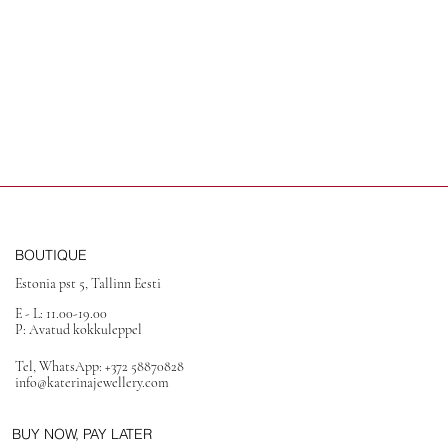
BOUTIQUE
Estonia pst 5, Tallinn Eesti
E - L: 11.00-19.00
P: Avatud kokkuleppel
Tel, WhatsApp: +372 58870828
info@katerinajewellery.com
BUY NOW, PAY LATER