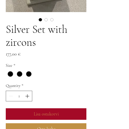
Silver Set with
zircons
Price
177,00 €
Size
*
Quantity
*
Lisa ostukorvi