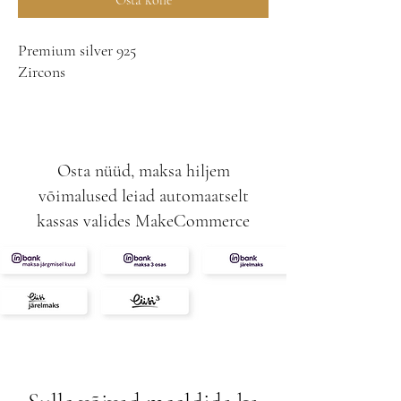
Osta kohe
Premium silver 925
Zircons
included
-Earrings
-Ring
Osta nüüd, maksa hiljem
-Pendant
võimalused leiad automaatselt
kassas valides MakeCommerce