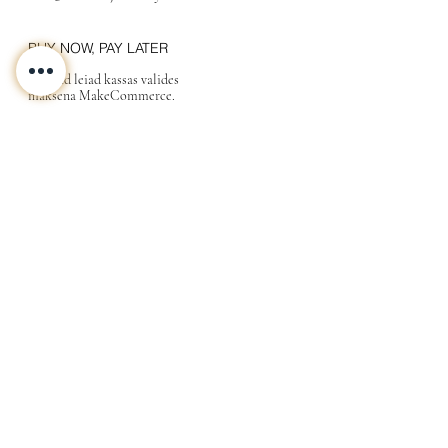
BUY NOW, PAY LATER
Valikud leiad kassas valides
maksena MakeCommerce.
KONTAKT
MEIST
INFO
Tarne ja Tagastus
Poe tingimused
Privaatsustingimused
KKK
Kink
Sinu