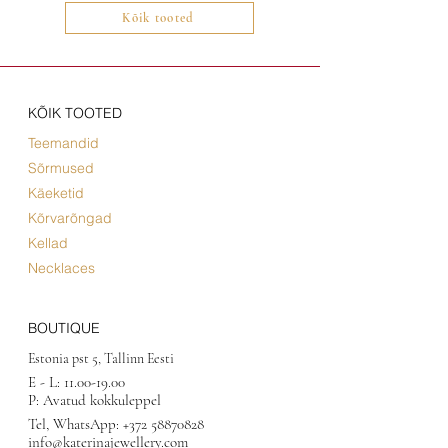
Kõik tooted
KÕIK TOOTED
Teemandid
Sõrmused
Käeketid
Kõrvarõngad
Kellad
Necklaces
BOUTIQUE
Estonia pst 5, Tallinn Eesti
E - L:
11.00-19.00
P: Avatud kokkuleppel
Tel, WhatsApp:
+372 58870828
info@katerinajewellery.com