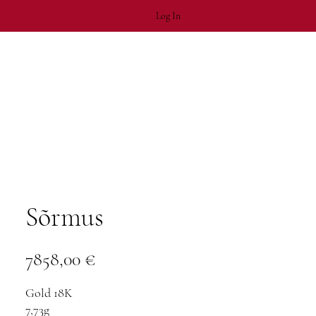
Log In
Sõrmus
Price
7858,00 €
Gold 18K
7,73g