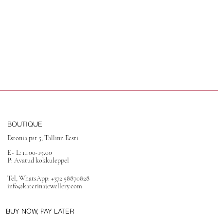
BOUTIQUE
Estonia pst 5, Tallinn Eesti
E - L: 11.00-19.00
P: Avatud kokkuleppel
Tel, WhatsApp: +372 58870828
info@katerinajewellery.com
BUY NOW, PAY LATER