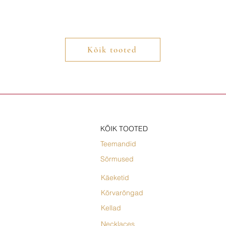
Kõik tooted
KÕIK TOOTED
Teemandid
Sõrmused
Käeketid
Kõrvarõngad
Kellad
Necklaces