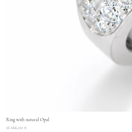
Ring with natural Opal
Price
16 666,00 €