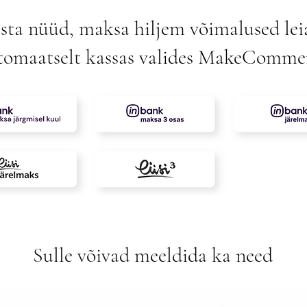
sta nüüd, maksa hiljem võimalused lei
tomaatselt kassas valides MakeComme
Sulle võivad meeldida ka need