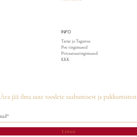
INFO
Tarne ja Tagastus
Poe tingimused
Privaatsustingimused
KKK
Ära jää ilma uute toodete saabumisest ja pakkumistest
Liitun