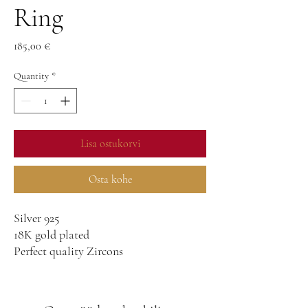
Ring
Price
185,00 €
Quantity
*
Lisa ostukorvi
Osta kohe
Silver 925
18K gold plated
Perfect quality Zircons
17size