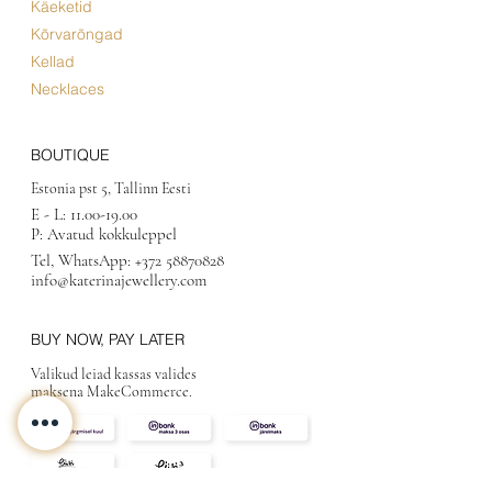
Käeketid
Kõrvarõngad
Kellad
Necklaces
BOUTIQUE
Estonia pst 5, Tallinn Eesti
E - L:
11.00-19.00
P: Avatud kokkuleppel
Tel, WhatsApp:
+372 58870828
info@katerinajewellery.com
BUY NOW, PAY LATER
Valikud leiad kassas valides
maksena MakeCommerce.