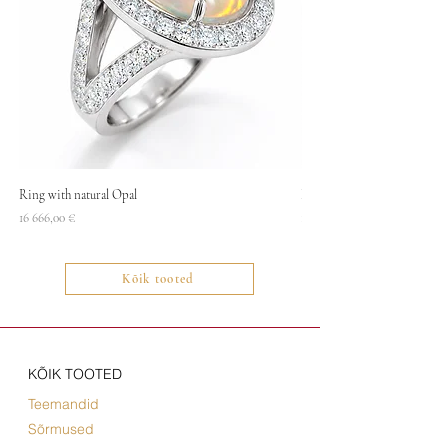
Ring with natural Opal
Necklace
Price
Price
16 666,00 €
1400,00 €
Kõik tooted
KÕIK TOOTED
Teemandid
Sõrmused