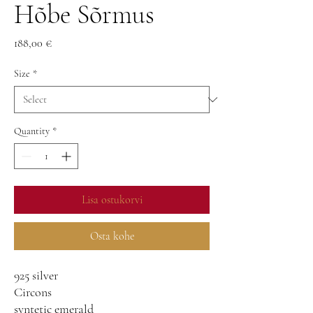
Hõbe Sõrmus
Price
188,00 €
Size
*
Quantity
*
Lisa ostukorvi
Osta kohe
925 silver
Circons
syntetic emerald