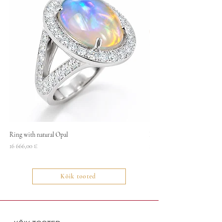
Ring with natural Opal
Necklace
Price
Price
16 666,00 €
1400,00 €
Kõik tooted