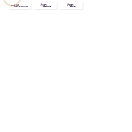
KONTAKT
MEIST
INFO
Tarne ja Tagastus
Poe tingimused
Privaatsustingimused
KKK
Kink
Sinu
kallimale