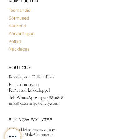
KÕIK TOOTED
Teemandid
Sõrmused
Käeketid
Kõrvarõngad
Kellad
Necklaces
BOUTIQUE
Estonia pst 5, Tallinn Eesti
E - L:
11.00-19.00
P: Avatud kokkuleppel
Tel, WhatsApp:
+372 58870828
info@katerinajewellery.com
BUY NOW, PAY LATER
Valikud leiad kassas valides
maksena MakeCommerce.