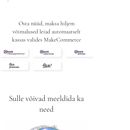
Osta nüüd, maksa hiljem
võimalused leiad automaatselt
kassas valides MakeCommerce
Sulle võivad meeldida ka
need