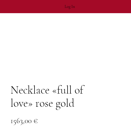
Log In
Necklace «full of
love» rose gold
Price
1563,00 €