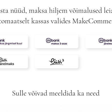
sta nüüd, maksa hiljem võimalused lei
tomaatselt kassas valides MakeComme
Sulle võivad meeldida ka need