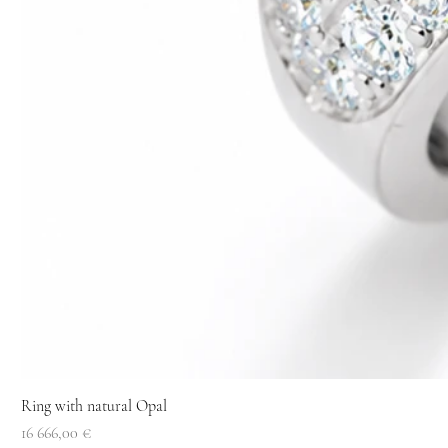
Ring with natural Opal
Price
16 666,00 €