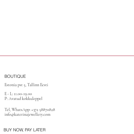
BOUTIQUE
Estonia pst 5, Tallinn Eesti
E - L: 11.00-19.00
P: Avatud kokkuleppel
Tel, WhatsApp: +372 58870828
info@katerinajewellery.com
BUY NOW, PAY LATER