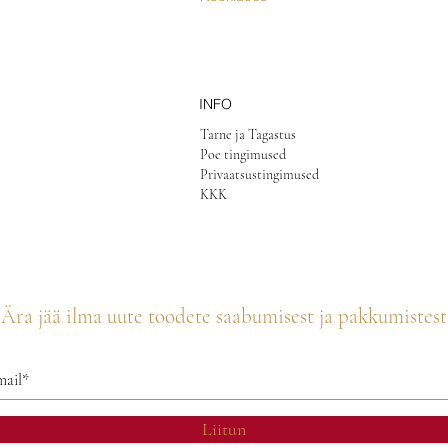
INFO
Tarne ja Tagastus
Poe tingimused
Privaatsustingimused
KKK
Ära jää ilma uute toodete saabumisest ja pakkumistest
Liitun