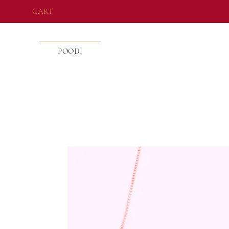
CART
POODI