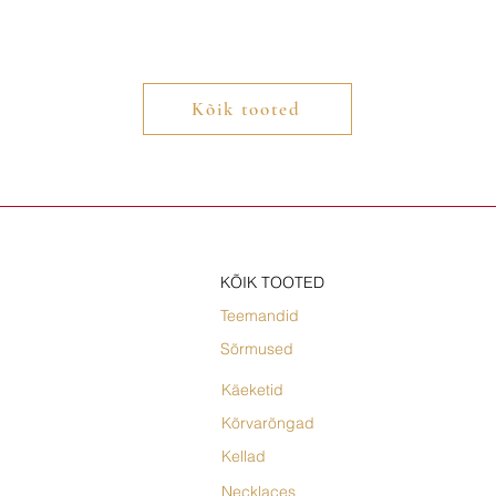
Kõik tooted
KÕIK TOOTED
Teemandid
Sõrmused
Käeketid
Kõrvarõngad
Kellad
Necklaces