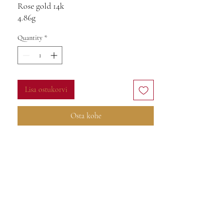
Rose gold 14k
4.86g
Quantity
*
Lisa ostukorvi
Osta kohe