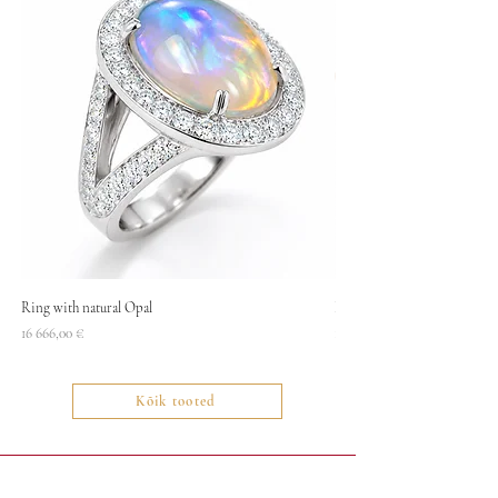
Ring with natural Opal
Necklace
Price
Price
16 666,00 €
1400,00 €
Kõik tooted