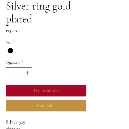
Silver ring gold
plated
Price
175,00 €
Size
*
Quantity
*
Lisa ostukorvi
Osta kohe
Silver 925
zircons