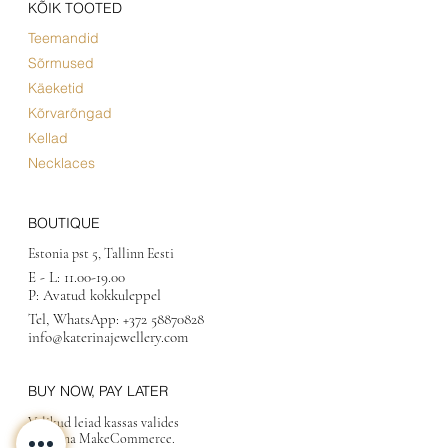
KÕIK TOOTED
Teemandid
Sõrmused
Käeketid
Kõrvarõngad
Kellad
Necklaces
BOUTIQUE
Estonia pst 5, Tallinn Eesti
E - L:
11.00-19.00
P: Avatud kokkuleppel
Tel, WhatsApp:
+372 58870828
info@katerinajewellery.com
BUY NOW, PAY LATER
Valikud leiad kassas valides
maksena MakeCommerce.