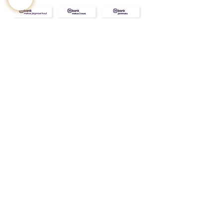
KONTAKT
MEIST
INFO
Tarne ja Tagastus
Poe tingimused
Privaatsustingimused
KKK
Kink
Sinu
kallimale