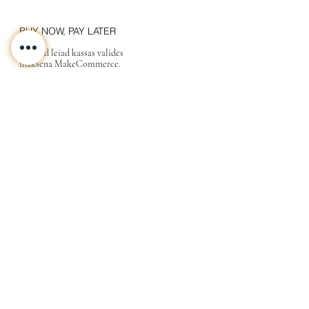
BUY NOW, PAY LATER
Valikud leiad kassas valides
maksena MakeCommerce.
KONTAKT
MEIST
INFO
Tarne ja Tagastus
Poe tingimused
Privaatsustingimused
KKK
Kink
Sinu