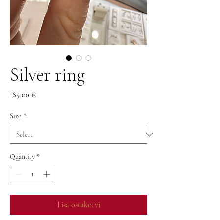
Silver ring
Price
185,00 €
Size
*
Quantity
*
Lisa ostukorvi