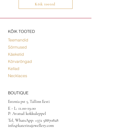
Kõik tooted
KÕIK TOOTED
Teemandid
Sõrmused
Käeketid
Kõrvarõngad
Kellad
Necklaces
BOUTIQUE
Estonia pst 5, Tallinn Eesti
E - L:
11.00-19.00
P: Avatud kokkuleppel
Tel, WhatsApp:
+372 58870828
info@katerinajewellery.com