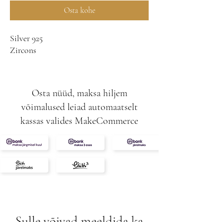
Osta kohe
Silver 925
Zircons
Osta nüüd, maksa hiljem
võimalused leiad automaatselt
kassas valides MakeCommerce
Sulle võivad meeldida ka