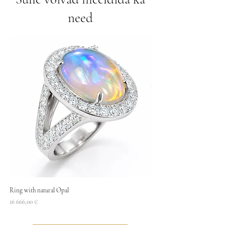
need
Ring with natural Opal
Necklace
Price
Price
16 666,00 €
1400,00 €