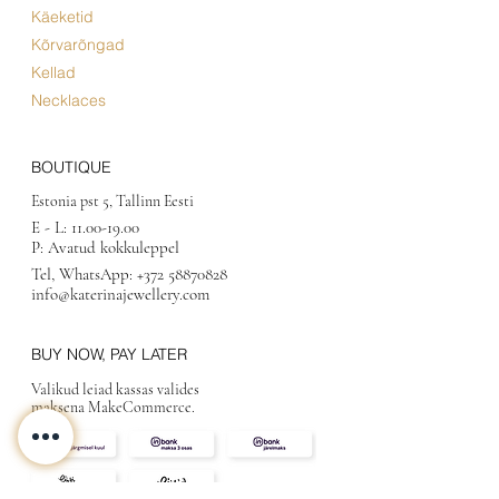
Käeketid
Kõrvarõngad
Kellad
Necklaces
BOUTIQUE
Estonia pst 5, Tallinn Eesti
E - L:
11.00-19.00
P: Avatud kokkuleppel
Tel, WhatsApp:
+372 58870828
info@katerinajewellery.com
BUY NOW, PAY LATER
Valikud leiad kassas valides
maksena MakeCommerce.