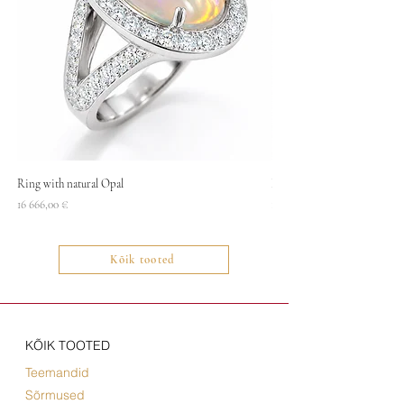
Ring with natural Opal
Necklace
Price
Price
16 666,00 €
1400,00 €
Kõik tooted
KÕIK TOOTED
Teemandid
Sõrmused