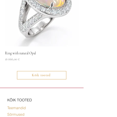
Ring with natural Opal
Necklace
Price
Price
16 666,00 €
1400,00 €
Kõik tooted
KÕIK TOOTED
Teemandid
Sõrmused