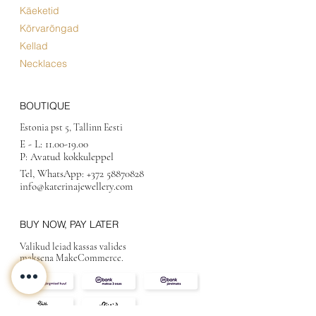
Käeketid
Kõrvarõngad
Kellad
Necklaces
BOUTIQUE
Estonia pst 5, Tallinn Eesti
E - L:
11.00-19.00
P: Avatud kokkuleppel
Tel, WhatsApp:
+372 58870828
info@katerinajewellery.com
BUY NOW, PAY LATER
Valikud leiad kassas valides
maksena MakeCommerce.