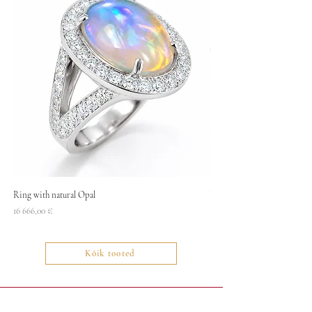
Ring with natural Opal
Necklace
Price
Price
16 666,00 €
1400,00 €
Kõik tooted