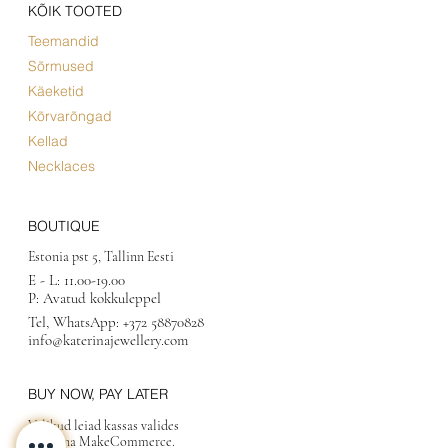
KÕIK TOOTED
Teemandid
Sõrmused
Käeketid
Kõrvarõngad
Kellad
Necklaces
BOUTIQUE
Estonia pst 5, Tallinn Eesti
E - L:
11.00-19.00
P: Avatud kokkuleppel
Tel, WhatsApp:
+372 58870828
info@katerinajewellery.com
BUY NOW, PAY LATER
Valikud leiad kassas valides
maksena MakeCommerce.