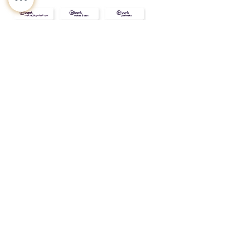
KONTAKT
MEIST
INFO
Tarne ja Tagastus
Poe tingimused
Privaatsustingimused
KKK
Kink
Sinu
kallimale