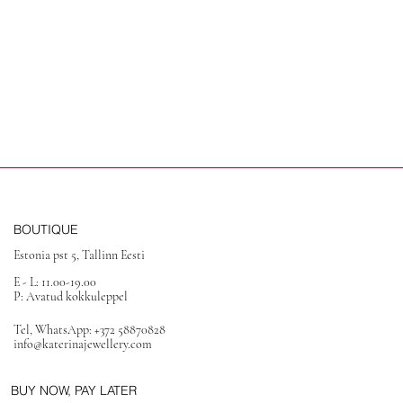
BOUTIQUE
Estonia pst 5, Tallinn Eesti
E - L: 11.00-19.00
P: Avatud kokkuleppel
Tel, WhatsApp: +372 58870828
info@katerinajewellery.com
BUY NOW, PAY LATER