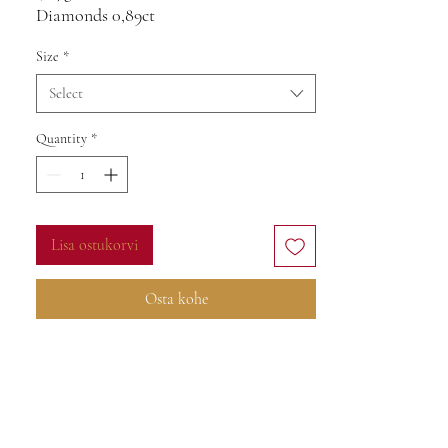
Diamonds 0,89ct
VS-SI
Size
*
F
Select
Quantity
*
Lisa ostukorvi
Osta kohe