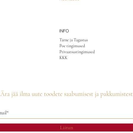
INFO
Tarne ja Tagastus
Poe tingimused
Privaatsustingimused
KKK
Ära jää ilma uute toodete saabumisest ja pakkumistest
Liitun