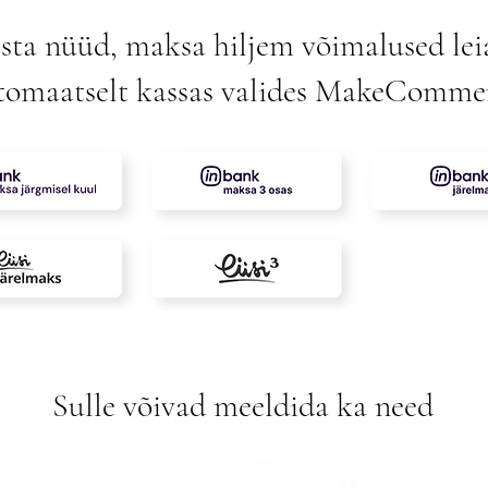
sta nüüd, maksa hiljem võimalused lei
tomaatselt kassas valides MakeComme
Sulle võivad meeldida ka need