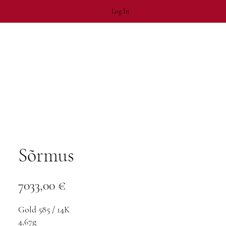
Log In
Sõrmus
Price
7033,00 €
Gold 585 / 14K
4,67g