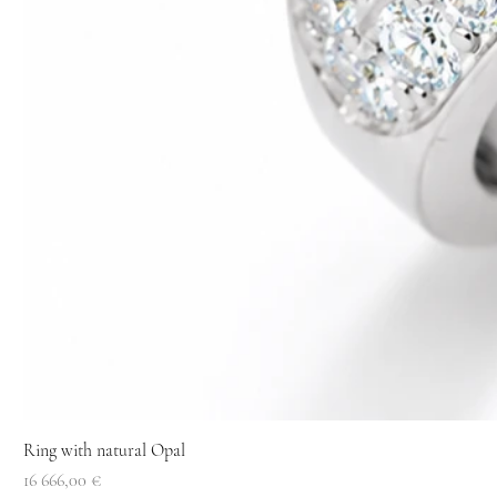
Ring with natural Opal
Price
16 666,00 €