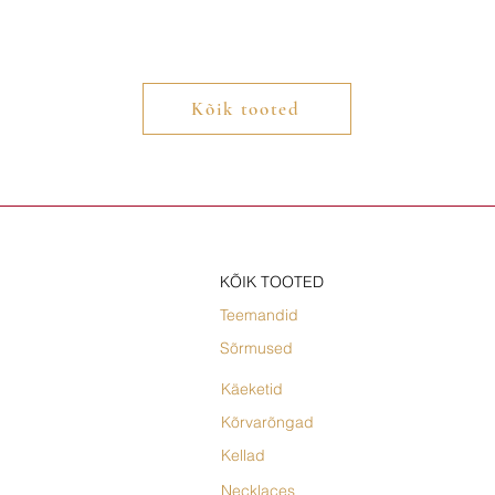
Kõik tooted
KÕIK TOOTED
Teemandid
Sõrmused
Käeketid
Kõrvarõngad
Kellad
Necklaces