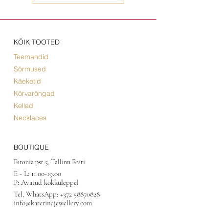
KÕIK TOOTED
Teemandid
Sõrmused
Käeketid
Kõrvarõngad
Kellad
Necklaces
BOUTIQUE
Estonia pst 5, Tallinn Eesti
E - L:
11.00-19.00
P: Avatud kokkuleppel
Tel, WhatsApp:
+372 58870828
info@katerinajewellery.com