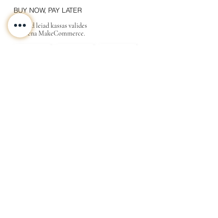
BUY NOW, PAY LATER
Valikud leiad kassas valides
maksena MakeCommerce.
KONTAKT
MEIST
INFO
Tarne ja Tagastus
Poe tingimused
Privaatsustingimused
KKK
Kink
Sinu
kallimale