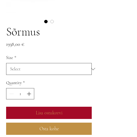
Sõrmus
Price
1938,00 €
Size
*
Quantity
*
Lisa ostukorvi
Osta kohe