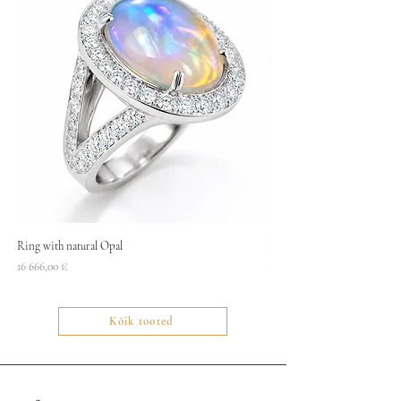
Ring with natural Opal
Necklace
Price
Price
16 666,00 €
1400,00 €
Kõik tooted