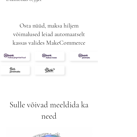
G-SI
Sopphires 0,89ct
Osta nüüd, maksa hiljem
võimalused leiad automaatselt
kassas valides MakeCommerce
Sulle võivad meeldida ka
need