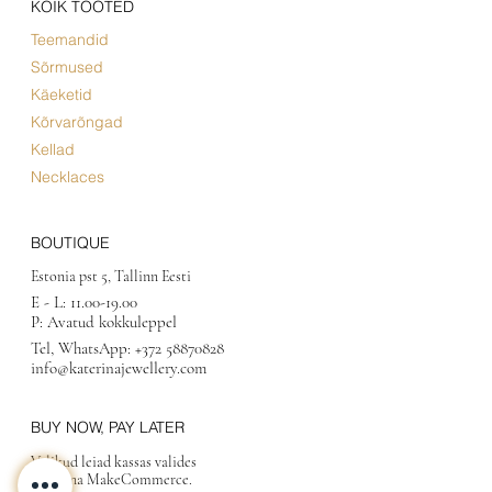
KÕIK TOOTED
Teemandid
Sõrmused
Käeketid
Kõrvarõngad
Kellad
Necklaces
BOUTIQUE
Estonia pst 5, Tallinn Eesti
E - L:
11.00-19.00
P: Avatud kokkuleppel
Tel, WhatsApp:
+372 58870828
info@katerinajewellery.com
BUY NOW, PAY LATER
Valikud leiad kassas valides
maksena MakeCommerce.