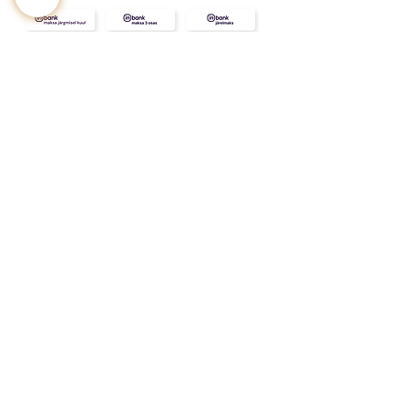
KONTAKT
MEIST
INFO
Tarne ja Tagastus
Poe tingimused
Privaatsustingimused
KKK
Kink
Sinu
kallimale