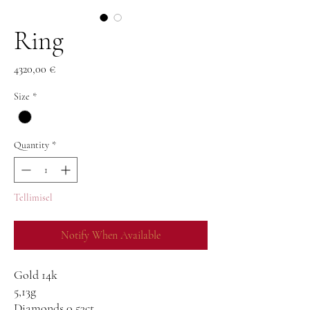
Ring
Price
4320,00 €
Size
*
Quantity
*
Tellimisel
Notify When Available
Gold 14k
5,13g
Diamonds 0,53ct