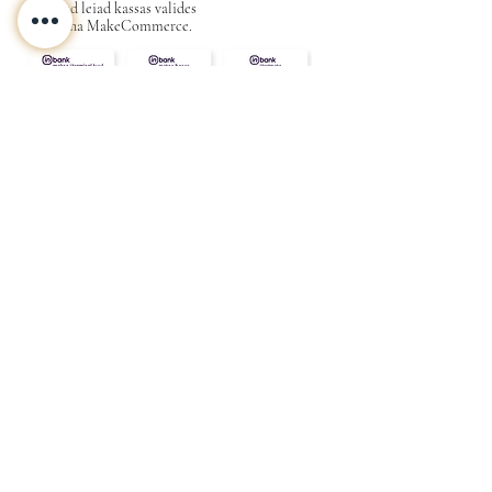
Valikud leiad kassas valides
maksena MakeCommerce.
KONTAKT
MEIST
INFO
Tarne ja Tagastus
Poe tingimused
Privaatsustingimused
KKK
Kink
Sinu
kallimale