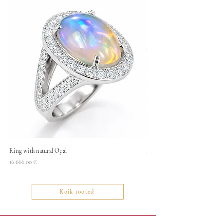
Ring with natural Opal
Necklace
Price
Price
16 666,00 €
1400,00 €
Kõik tooted