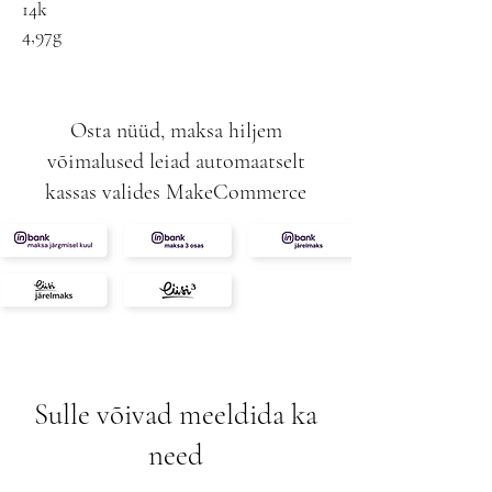
14k
4,97g
0,68ct emeralds
0,72ct diamonds
VVS2
Osta nüüd, maksa hiljem
E-F
võimalused leiad automaatselt
kassas valides MakeCommerce
Sulle võivad meeldida ka
need