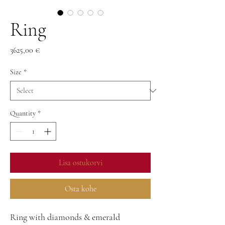
Ring
Price
3625,00 €
Size
*
Quantity
*
Lisa ostukorvi
Osta kohe
Ring with diamonds & emerald