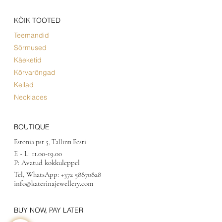
KÕIK TOOTED
Teemandid
Sõrmused
Käeketid
Kõrvarõngad
Kellad
Necklaces
BOUTIQUE
Estonia pst 5, Tallinn Eesti
E - L:
11.00-19.00
P: Avatud kokkuleppel
Tel, WhatsApp:
+372 58870828
info@katerinajewellery.com
BUY NOW, PAY LATER