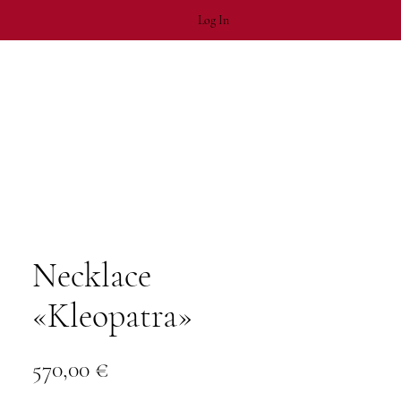
Log In
Necklace
«Kleopatra»
Price
570,00 €