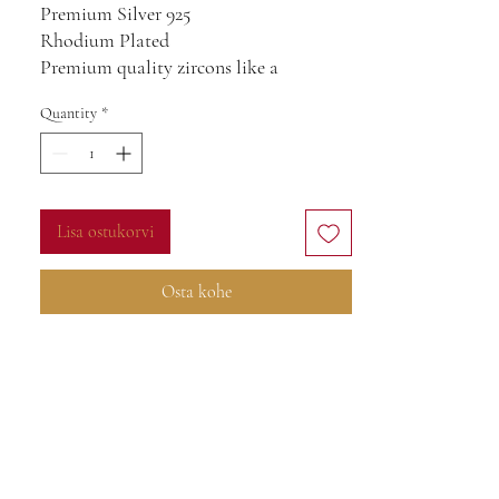
Premium Silver 925
Rhodium Plated
Premium quality zircons like a
diamonds
Quantity
*
Lisa ostukorvi
Osta kohe