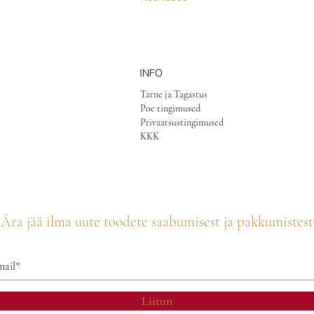
INFO
Tarne ja Tagastus
Poe tingimused
Privaatsustingimused
KKK
Ära jää ilma uute toodete saabumisest ja pakkumistest
Liitun