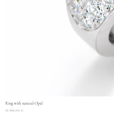
Ring with natural Opal
Price
16 666,00 €