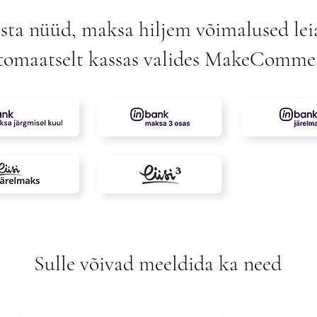
sta nüüd, maksa hiljem võimalused lei
tomaatselt kassas valides MakeComme
Sulle võivad meeldida ka need