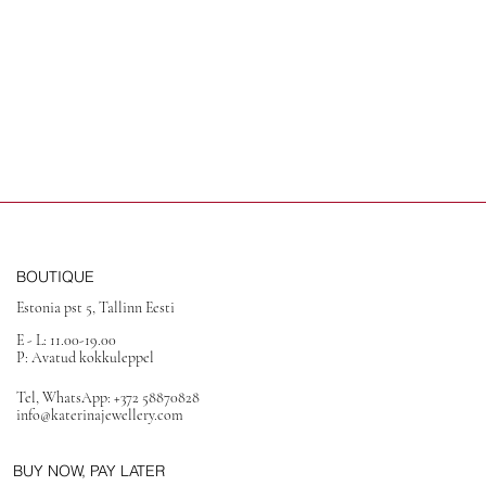
BOUTIQUE
Estonia pst 5, Tallinn Eesti
E - L: 11.00-19.00
P: Avatud kokkuleppel
Tel, WhatsApp: +372 58870828
info@katerinajewellery.com
BUY NOW, PAY LATER