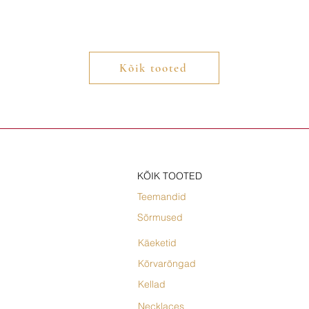
Kõik tooted
KÕIK TOOTED
Teemandid
Sõrmused
Käeketid
Kõrvarõngad
Kellad
Necklaces