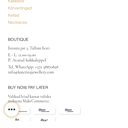
Käeketid
Kõrvarõngad
Kellad
Necklaces
BOUTIQUE
Estonia pst 5, Tallinn Eesti
E - L:
11.00-19.00
P: Avatud kokkuleppel
Tel, WhatsApp:
+372 58870828
info@katerinajewellery.com
BUY NOW, PAY LATER
Valikud leiad kassas valides
maksena MakeCommerce.