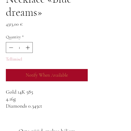
dreams»
Price
4313,00 €
Quantity
*
Tellimisel
Notify When Available
Gold 14K 585
4.16g
Diamonds 0.345ct
G-SI
Sopphires 0,64ct