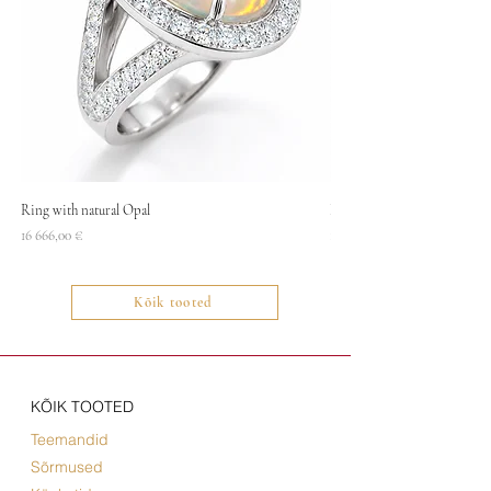
Ring with natural Opal
Necklace
Price
Price
16 666,00 €
1400,00 €
Kõik tooted
KÕIK TOOTED
Teemandid
Sõrmused