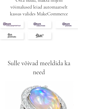
Osta nüüd, maksa hiljem
võimalused leiad automaatselt
kassas valides MakeCommerce
Sulle võivad meeldida ka
need