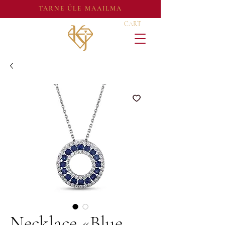
TARNE ÜLE MAAILMA
CART
Necklace «Blue