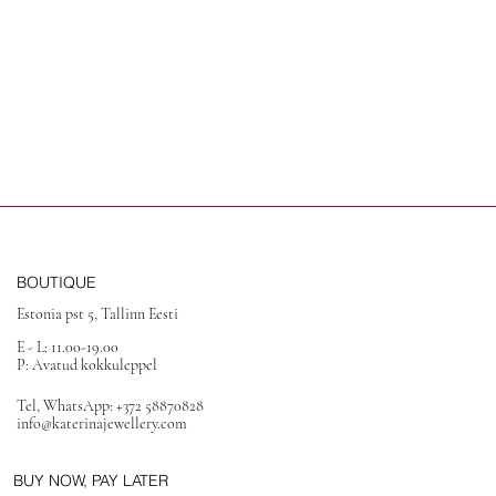
BOUTIQUE
Estonia pst 5, Tallinn Eesti
E - L: 11.00-19.00
P: Avatud kokkuleppel
Tel, WhatsApp: +372 58870828
info@katerinajewellery.com
BUY NOW, PAY LATER