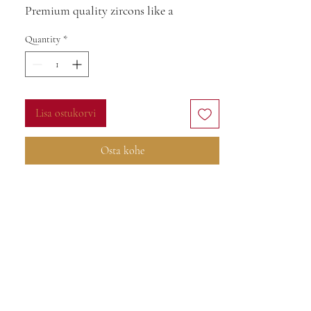
Premium quality zircons like a
diamonds
Quantity
*
Lisa ostukorvi
Osta kohe