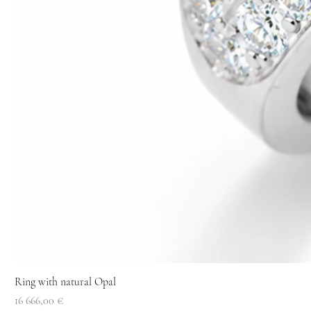
Ring with natural Opal
Price
16 666,00 €