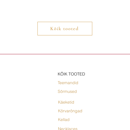
Kõik tooted
KÕIK TOOTED
Teemandid
Sõrmused
Käeketid
Kõrvarõngad
Kellad
Necklaces