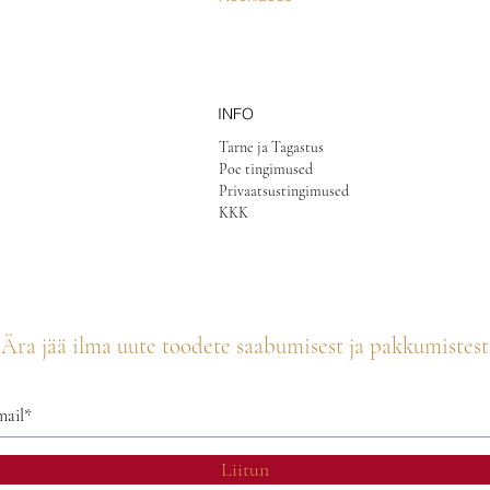
INFO
Tarne ja Tagastus
Poe tingimused
Privaatsustingimused
KKK
Ära jää ilma uute toodete saabumisest ja pakkumistest
Liitun