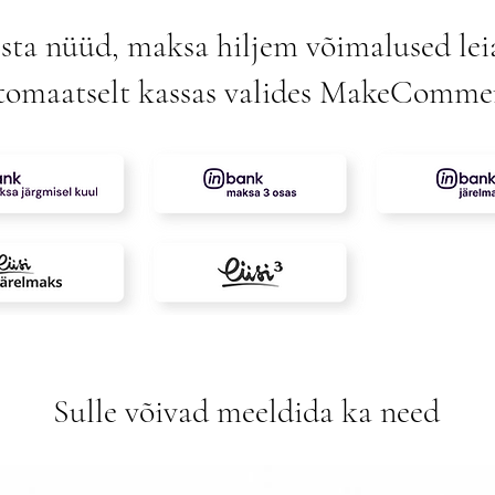
sta nüüd, maksa hiljem võimalused lei
tomaatselt kassas valides MakeComme
Sulle võivad meeldida ka need