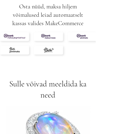
0,39ct
Osta nüüd, maksa hiljem
VS/SI
võimalused leiad automaatselt
F
kassas valides MakeCommerce
Sulle võivad meeldida ka
need