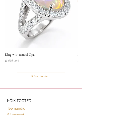
Ring with natural Opal
Necklace
Price
Price
16 666,00 €
1400,00 €
Kõik tooted
KÕIK TOOTED
Teemandid
Sõrmused