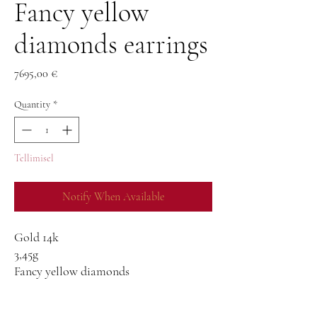
Fancy yellow
diamonds earrings
Price
7695,00 €
Quantity
*
Tellimisel
Notify When Available
Gold 14k
3,45g
Fancy yellow diamonds
1,07ct
Diamonds