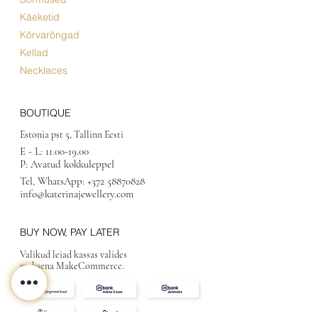
Käeketid
Kõrvarõngad
Kellad
Necklaces
BOUTIQUE
Estonia pst 5, Tallinn Eesti
E - L:
11.00-19.00
P: Avatud kokkuleppel
Tel, WhatsApp:
+372 58870828
info@katerinajewellery.com
BUY NOW, PAY LATER
Valikud leiad kassas valides
maksena MakeCommerce.