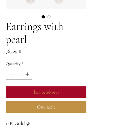
Earrings with
pearl
Price
763,00 €
Quantity
*
Lisa ostukorvi
Osta kohe
14K Gold 585