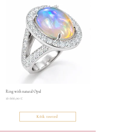
Ring with natural Opal
Necklace
Price
Price
16 666,00 €
1400,00 €
Kõik tooted