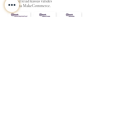
Valikud leiad kassas valides
maksena MakeCommerce.
KONTAKT
MEIST
INFO
Tarne ja Tagastus
Poe tingimused
Privaatsustingimused
KKK
Kink
Sinu
kallimale