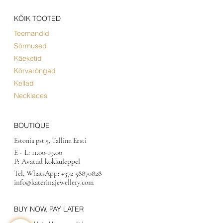
KÕIK TOOTED
Teemandid
Sõrmused
Käeketid
Kõrvarõngad
Kellad
Necklaces
BOUTIQUE
Estonia pst 5, Tallinn Eesti
E - L:
11.00-19.00
P: Avatud kokkuleppel
Tel, WhatsApp:
+372 58870828
info@katerinajewellery.com
BUY NOW, PAY LATER