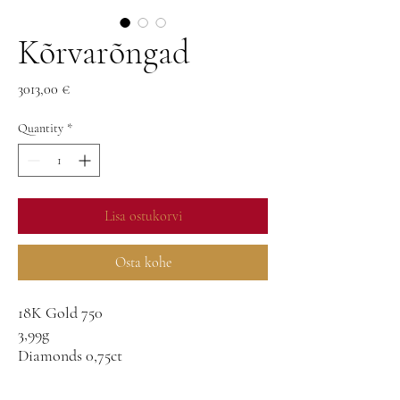
Kõrvarõngad
Price
3013,00 €
Quantity
*
Lisa ostukorvi
Osta kohe
18K Gold 750
3,99g
Diamonds 0,75ct
G-VS-SI