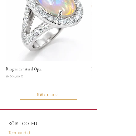
Ring with natural Opal
Necklace
Price
Price
16 666,00 €
1400,00 €
Kõik tooted
KÕIK TOOTED
Teemandid