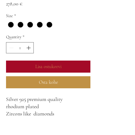
Price
278,00 €
Size
*
Quantity
*
Lisa ostukorvi
Osta kohe
Silver 925 premium quality
rhodium plated
Zircons like diamonds