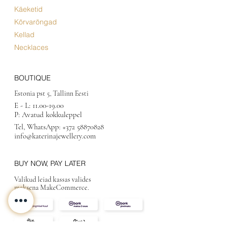
Käeketid
Kõrvarõngad
Kellad
Necklaces
BOUTIQUE
Estonia pst 5, Tallinn Eesti
E - L:
11.00-19.00
P: Avatud kokkuleppel
Tel, WhatsApp:
+372 58870828
info@katerinajewellery.com
BUY NOW, PAY LATER
Valikud leiad kassas valides
maksena MakeCommerce.