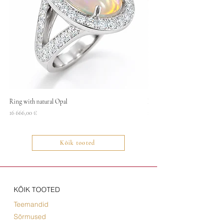
Ring with natural Opal
Necklace
Price
Price
16 666,00 €
1400,00 €
Kõik tooted
KÕIK TOOTED
Teemandid
Sõrmused