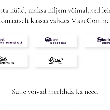
sta nüüd, maksa hiljem võimalused lei
tomaatselt kassas valides MakeComme
Sulle võivad meeldida ka need