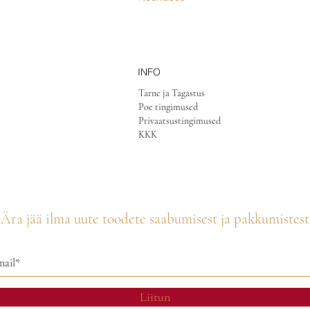
INFO
Tarne ja Tagastus
Poe tingimused
Privaatsustingimused
KKK
Ära jää ilma uute toodete saabumisest ja pakkumistest
Liitun