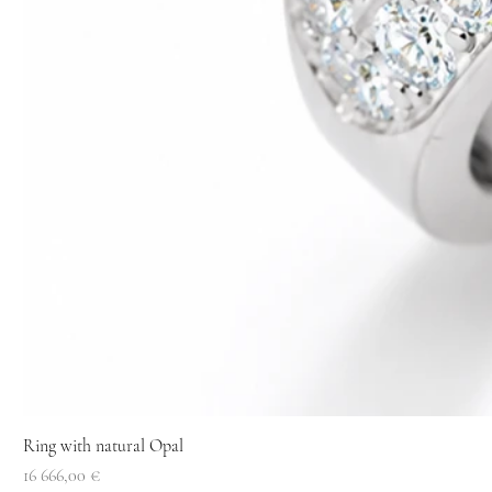
Ring with natural Opal
Price
16 666,00 €