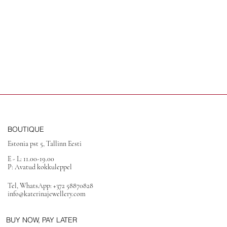
BOUTIQUE
Estonia pst 5, Tallinn Eesti
E - L: 11.00-19.00
P: Avatud kokkuleppel
Tel, WhatsApp: +372 58870828
info@katerinajewellery.com
BUY NOW, PAY LATER