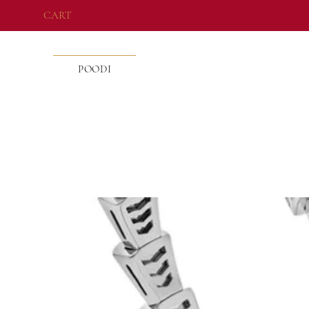
CART
POODI