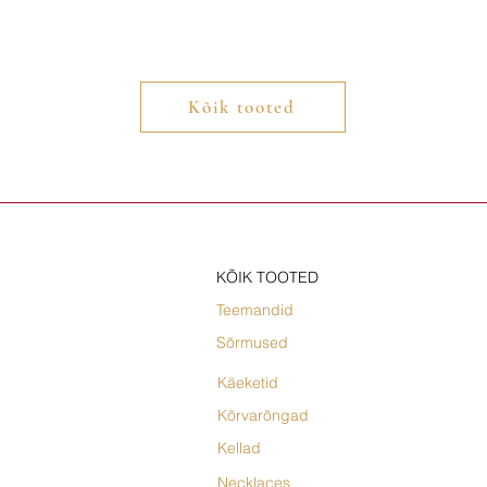
Kõik tooted
KÕIK TOOTED
Teemandid
Sõrmused
Käeketid
Kõrvarõngad
Kellad
Necklaces